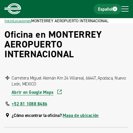
Inicio
Pie de página
Español
Inicio
Locaciones
MONTERREY AEROPUERTO INTERNACIONAL
Oficina en MONTERREY
AEROPUERTO
INTERNACIONAL
Carretera Miguel Alemán Km 24 Villareal, 66447, Apodaca, Nuevo
León, MEXICO
Abrir en Google Maps
+52 81 1088 8486
¿Cómo encontrar la oficina?
Mapa de ubicación