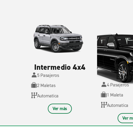
Intermedio 4x4
Está
Espe
5 Pasajeros
4 Pasajeros
2 Maletas
1 Maleta
Automatica
Automatica
Ver más
Ver m