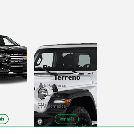
ndar
Premium Todo
cial
Terreno
5 Pasajeros
2 Maletas
Automatica
ás
Ver más