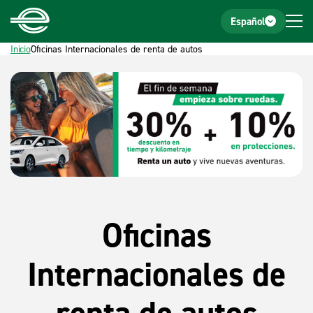
Inicio
Pie de página
Español
Inicio
Oficinas Internacionales de renta de autos
Oficinas
Internacionales de
renta de autos